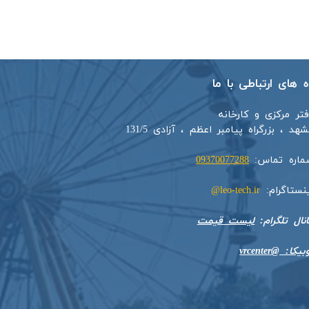
اه های ارتباطی با ما
فتر مرکزی و کارخانه
هد ، بزرگراه پیامبر اعظم ، آزادی 131/5​​
ماره تماس:
09370077288
ینستاگرام:
leo-tech.ir@
​​​​​کانال تلگرام:
لیست قیمت
بیکا: @vrcenter