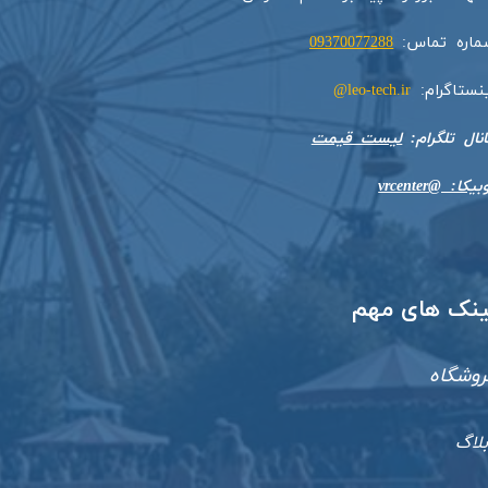
ماره تماس:
09370077288
ینستاگرام:
leo-tech.ir@
​​​​​کانال تلگرام:
لیست قیمت
بیکا: @vrcenter
​لینک های مهم
روشگاه
بلاگ