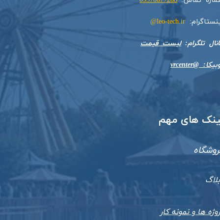
ماره تماس:
09370077288
ینستاگرام:
leo-tech.ir@
​​​​​کانال تلگرام:
لیست قیمت
بیکا: @vrcenter
​لینک های مهم
روشگاه
بلاگ
وژه ها و نمونه کار