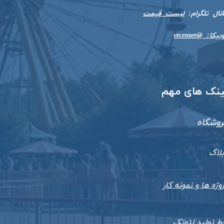
​​​​​کانال تلگرام:
لیست قیمت
بیکا: @vrcenter
​لینک های مهم
روشگاه
بلاگ
وژه ها و نمونه کار
ط تولید لئوتک