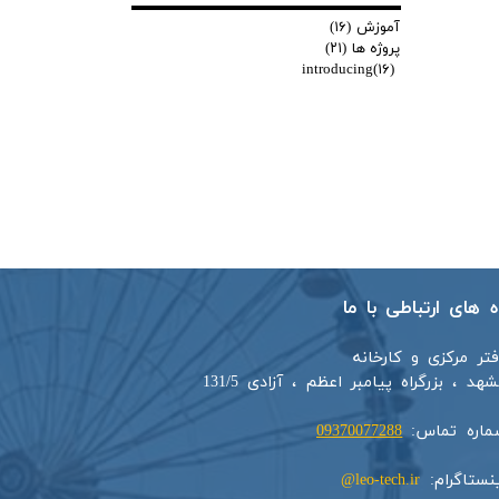
آموزش
(۱۶)
پروژه ها
(۲۱)
introducing
(۱۶)
اه های ارتباطی با ما
فتر مرکزی و کارخانه
هد ، بزرگراه پیامبر اعظم ، آزادی 131/5​​
ماره تماس:
09370077288
ینستاگرام:
leo-tech.ir@