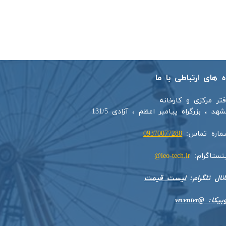
اه های ارتباطی با ما
فتر مرکزی و کارخانه
هد ، بزرگراه پیامبر اعظم ، آزادی 131/5​​
ماره تماس:
09370077288
ینستاگرام:
leo-tech.ir@
​​​​​کانال تلگرام:
لیست قیمت
بیکا: @vrcenter