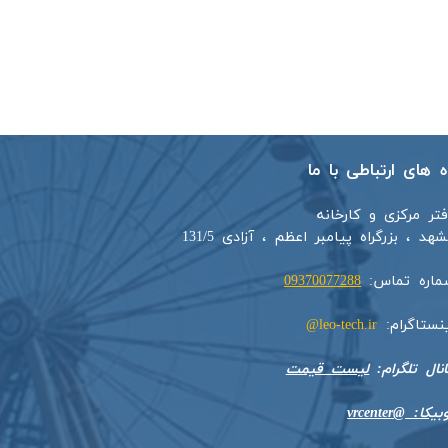
اه های ارتباطی با ما
فتر مرکزی و کارخانه
هد ، بزرگراه پیامبر اعظم ، آزادی 131/5​​
ماره تماس:
09370077288
ینستاگرام:
leo-tech.ir@
​​​​​کانال تلگرام:
لیست قیمت
بیکا: @vrcenter