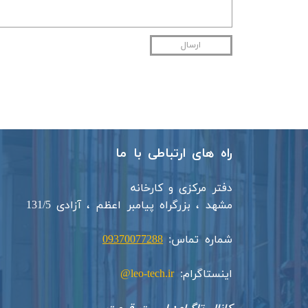
ارسال
راه های ارتباطی با ما
دفتر مرکزی و کارخانه
مشهد ، بزرگراه پیامبر اعظم ، آزادی 131/5​​
شماره تماس:
09370077288
اینستاگرام:
leo-tech.ir@