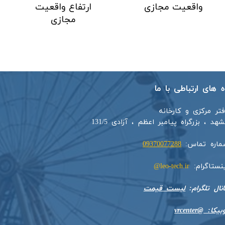
واقعیت مجازی
ارتفاع واقعیت
مجازی
اه های ارتباطی با ما
فتر مرکزی و کارخانه
هد ، بزرگراه پیامبر اعظم ، آزادی 131/5​​
ماره تماس:
09370077288
ینستاگرام:
leo-tech.ir@
​​​​​کانال تلگرام:
لیست قیمت
بیکا: @vrcenter