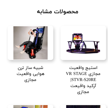
محصولات مشابه
استیج واقعیت
شبیه ساز ترن
مجازی VR STAGE
هوایی واقعیت
STVR-S20RE|
مجازی
آرکید واقیعت
مجازی