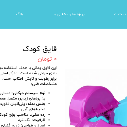
دمات
پروژه ها و مشتری ها
بلاگ
میز لمسی هوشمند
ینما واقعیت مجازی
المان های شهری
دستگاه مکانیکی شهربا
قایق کودک
۰ تومان
این قایق پدالی با هدف استفاده د
بادی طراحی شده است. تمرکز اصلی د
برابر رطوبت و تابش آفتاب است.
مشخصات فنی:
نوع سیستم حرکتی:
دستی (
به پره‌های زیرین متصل هست
جنس بدنه:
پلی‌اتیلن تقویت‌
محیط‌های آبی.
رده سنی:
مناسب برای کودکان ۳ تا ۸ سال (بسته به قد و وز
ظرفیت:
تک‌نفره.
ابعاد و طراحی:
دارای فضای 