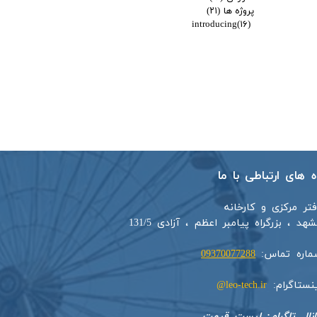
پروژه ها
(۲۱)
introducing
(۱۶)
اه های ارتباطی با ما
فتر مرکزی و کارخانه
هد ، بزرگراه پیامبر اعظم ، آزادی 131/5​​
ماره تماس:
09370077288
ینستاگرام:
leo-tech.ir@
​​​​​کانال تلگرام:
لیست قیمت