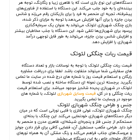
دستگاه‌های این نوع بازی است که با ظاهری زیبا و رنگارنگ، توجه هر
بیننده‌ای را به خود جلب می‌کند. این دستگاه با استفاده از فناوری‌های
پیشرفته، تجربه ای منحصر به فرد را برای بازیکنان رقم می‌زند و شانس
بردن جایزه را برای آنها افزایش می‌دهد.با توجه به مزایای ذکر شده،
بازی چنگک شهربازی لئوتک می‌تواند به عنوان یک سرمایه‌گذاری
پرسود برای شهربازی‌ها تلقی شود. این دستگاه با جذب مخاطبان بیشتر
و افزایش شانس بردن جایزه، می‌تواند به طور قابل توجهی درآمد
شهربازی را افزایش دهد.
قیمت ربات چنگکی لئوتک
قیمت ربات چنگکی لئوتک با توجه به نوسانات بازار و تعداد دستگاه
های سفارشی شما میتواند متفاوت باشد. لطفا برای دریافت مشاوره
رایگان و استعلام قیمت روز با شماره های درج شده در سایت ما تماس
بگیرید. برجسته ترین نمونه ای دستگاه ساخته و نصب شده توسط
لئوتک در شهربازی پدیده شاندیز موجود میباشد. برای استعلام قیمت
ربات چنگکی و در کل،
قیمت وسایل شهربازی
لئوتک، با شماره های
موجود در وبسایت ما تماس بگیرید.
جنس و طراحی چنگک شهربازی لئوتک
چنگک شهربازی لئوتک، غولی فلزی با قلبی نورانی است که در میان
دیگر دستگاه‌های شهربازی خودنمایی می‌کند. این چنگک با بدنه‌ای
مستحکم از جنس فلز و پنجره‌ای شیشه‌ای، ظاهری مدرن و منحصر به
فرد دارد. طراحی مکعب مستطیل آن، فضایی کافی برای قرار دادن جوایز
و عروسک‌های جذاب فراهم می‌کند و رنگ مشکی آن به همراه نورهای
RGB، جلوه‌ای خاص به این دستگاه می‌بخشد.