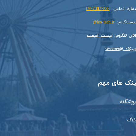
ماره تماس:
09370077288
ینستاگرام:
leo-tech.ir@
​​​​​کانال تلگرام:
لیست قیمت
بیکا: @vrcenter
​لینک های مهم
روشگاه
بلاگ