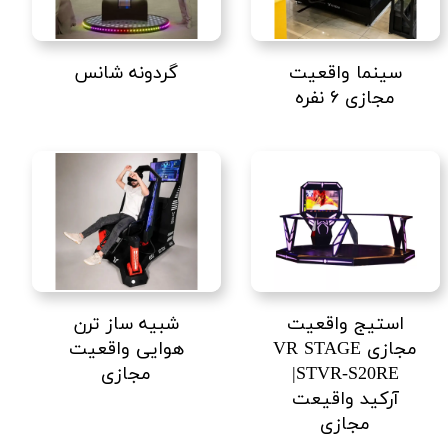
سینما واقعیت
گردونه شانس
مجازی ۶ نفره
استیج واقعیت
شبیه ساز ترن
مجازی VR STAGE
هوایی واقعیت
STVR-S20RE|
مجازی
آرکید واقیعت
مجازی