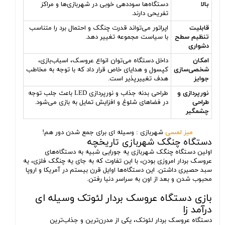
بالا
دستگاه‌ها سوددهی خوبی در شهربازی‌ها و مراکز
تفریحی دارند.
قابلیت
اپراتور می‌تواند قدرت چنگک و احتمال برد را متناسب
تنظیم سطح
با سیاست مجموعه تغییر دهد.
دشواری
امکان
داخل دستگاه می‌توان انواع عروسک، اسباب‌بازی،
شخصی‌سازی
کپسول و هدایای خاص قرار داد که با توجه به مخاطب
جوایز
هدف تغییرپذیر است.
نورپردازی و
طراحی بدنه جذاب و نورپردازی LED باعث جلب توجه
طراحی
در فضاهای شلوغ و افزایش تمایل به بازی می‌شود.
چشمگیر
میز لمسی
شهربازی : وسیله ای برای جمع شدن دور هم!
دستگاه چنگک شهربازی تاریخچه
اولین دستگاه چنگک شهربازی یه جورایی شبیه به دستگاه‌های
عروسک بردار امروزی بودن، با این تفاوت که به جای یه چنگک فلزی، یه
سبد حصیری داشتن. این دستگاه‌ها اوایل قرن بیستم در آمریکا و اروپا
محبوب شدن و بعد از اون به سراسر دنیا رفتن.
بازی دستگاه عروسک بردار لئوتک وسیله ای
درآمد زا
دستگاه عروسک بردار لئوتک، یکی از مدرن‌ترین و جذاب‌ترین