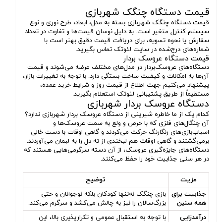
قیمت دستگاه چنگک شهربازی
قیمت دستگاه چنگک شهربازی بسته به مدل، ابعاد، طرح نوری و نوع
سیستم کنترل متغیر است. به دلیل نوسان قیمت‌ها و تفاوت در تعداد
سفارش یا نحوه تسویه، برای دریافت قیمت دقیق بهتر است با
شماره‌های درج‌شده در سایت لئوتک تماس بگیرید.
قیمت دستگاه عروسک بردار
دستگاه‌های عروسک‌بردار در مدل‌های مختلف عرضه می‌شوند و قیمت
آن‌ها به امکانات و کیفیت ساخت بستگی دارد. با توجه به تغییرات بازار،
پیشنهاد می‌کنیم جهت اطلاع از قیمت روز و شرایط خرید عمده،
مستقیماً از طریق پشتیبانی لئوتک استعلام بگیرید.
دستگاه عروسک بردار شهربازی
کدام یک از ما خاطره شیرینی از دستگاه عروسک بردار شهربازی ندارد؟
آن چنگال‌های فلزی که با حرص و ولع به سمت عروسک‌ها و
اسباب‌بازی‌های رنگارنگ حرکت می‌کردند و گاهی اوقات با دست خالی
برمی‌گشتند و گاهی اوقات هم لبخندی از ته دل را به لبمان می‌آوردند.
دستگاه‌های جایزه‌گیری عروسک، از آن دسته سرگرمی‌هایی هستند که
در هر سنی جذابیت خود را حفظ می‌کنند.
مزیت
توضیح
جذابیت برای
بازی چنگک نه‌تنها کودکان بلکه نوجوانان و حتی
همه سنین
بزرگ‌سالان را نیز به چالش می‌کشد و سرگرم می‌کند.
درآمدزایی
با توجه به استقبال عمومی و تکرارپذیری بالا، این