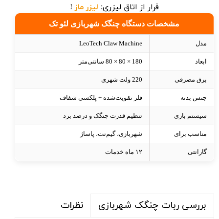
فرار از اتاق لیزری:
لیزر ماز
!
مشخصات دستگاه چنگک شهربازی لئو تک
مدل
LeoTech Claw Machine
ابعاد
180 × 80 × 80 سانتی‌متر
برق مصرفی
220 ولت شهری
جنس بدنه
فلز تقویت‌شده + پلکسی شفاف
سیستم بازی
تنظیم قدرت چنگک و درصد برد
مناسب برای
شهربازی، گیم‌نت، پاساژ
گارانتی
۱۲ ماه خدمات
نظرات
بررسی ربات چنگک شهربازی