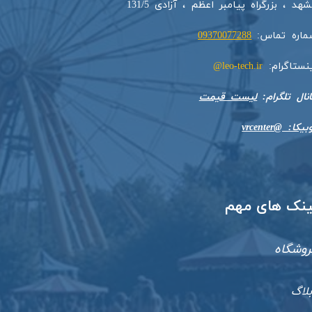
هد ، بزرگراه پیامبر اعظم ، آزادی 131/5​​
ماره تماس:
09370077288
ینستاگرام:
leo-tech.ir@
​​​​​کانال تلگرام:
لیست قیمت
بیکا: @vrcenter
​لینک های مهم
روشگاه
بلاگ