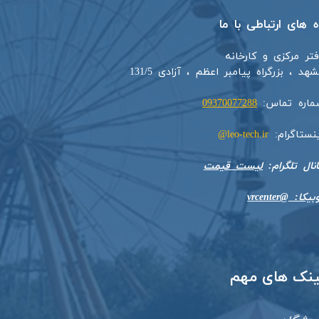
اه های ارتباطی با ما
فتر مرکزی و کارخانه
هد ، بزرگراه پیامبر اعظم ، آزادی 131/5​​
ماره تماس:
09370077288
ینستاگرام:
leo-tech.ir@
​​​​​کانال تلگرام:
لیست قیمت
بیکا: @vrcenter
​لینک های مهم