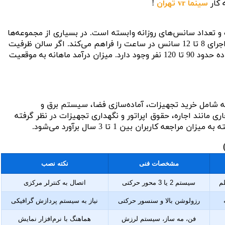
 کار
سینما vr تهران
!
ت بلیت و تعداد سانس‌های روزانه وابسته است. در بسیاری از مجموعه‌ها
هر سانس حدود 5 تا 7 دقیقه زمان دارد که امکان اجرای 8 تا 12 سانس در ساعت را فراهم می‌کند. اگر سالن ظرفیت
12 صندلی داشته باشد، در هر ساعت امکان استفاده حدود 90 تا 120 نفر وجود دارد. میزان درآمد ماهانه به موقعیت
بعدی هزینه‌های اولیه شامل خرید تجهیزات، آماده‌سازی فضا، سیستم برق و
 مانند اجاره، حقوق اپراتور و نگهداری تجهیزات در نظر گرفته
عه کاربران بین 1 تا 3 سال برآورد می‌شود.
مشخصات فنی
نکته نصب
لم
سیستم 2 یا 3 محور حرکتی
اتصال به کنترلر مرکزی
رزولوشن بالا و سنسور حرکتی
نیاز به سیستم پردازش گرافیکی
فن، مه ساز، سیستم لرزش
هماهنگ با نرم‌افزار نمایش