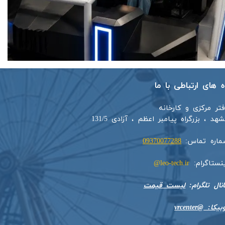
اه های ارتباطی با ما
فتر مرکزی و کارخانه
هد ، بزرگراه پیامبر اعظم ، آزادی 131/5​​
ماره تماس:
09370077288
ینستاگرام:
leo-tech.ir@
​​​​​کانال تلگرام:
لیست قیمت
بیکا: @vrcenter