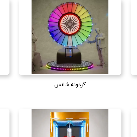
گردونه شانس
E