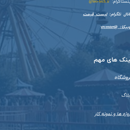
ینستاگرام:
leo-tech.ir@
​​​​​کانال تلگرام:
لیست قیمت
بیکا: @vrcenter
​لینک های مهم
روشگاه
بلاگ
وژه ها و نمونه کار