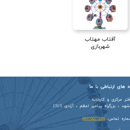
آفتاب مهتاب
شهربازی
اه های ارتباطی با ما
فتر مرکزی و کارخانه
هد ، بزرگراه پیامبر اعظم ، آزادی 131/5​​
ماره تماس:
09370077288