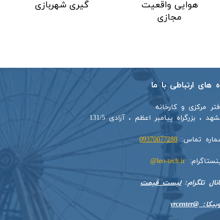
هوایی واقعیت
گیری شهربازی
مجازی
اه های ارتباطی با ما
فتر مرکزی و کارخانه
هد ، بزرگراه پیامبر اعظم ، آزادی 131/5​​
ماره تماس:
09370077288
ینستاگرام:
leo-tech.ir@
​​​​​کانال تلگرام:
لیست قیمت
بیکا: @vrcenter