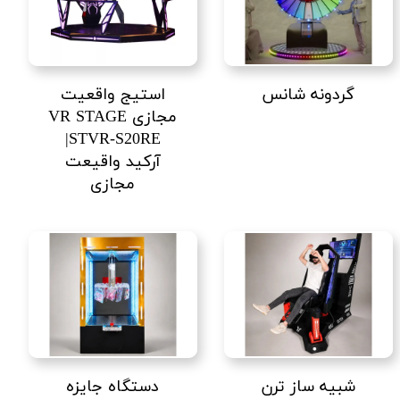
گردونه شانس
استیج واقعیت
مجازی VR STAGE
STVR-S20RE|
آرکید واقیعت
مجازی
شبیه ساز ترن
دستگاه جایزه