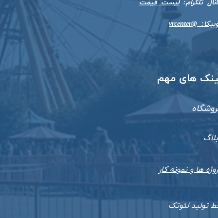
​​​​​کانال تلگرام:
لیست قیمت
بیکا: @vrcenter
​لینک های مهم
روشگاه
بلاگ
وژه ها و نمونه کار
ط تولید لئوتک