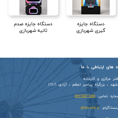
دستگاه جایزه
دستگاه جایزه صدم
گیری شهربازی
ثانیه شهربازی
اه های ارتباطی با ما
فتر مرکزی و کارخانه
هد ، بزرگراه پیامبر اعظم ، آزادی 131/5​​
ماره تماس:
09370077288
ینستاگرام:
leo-tech.ir@