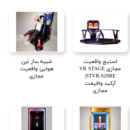
استیج واقعیت
شبیه ساز ترن
مجازی VR STAGE
هوایی واقعیت
STVR-S20RE|
مجازی
آرکید واقیعت
مجازی